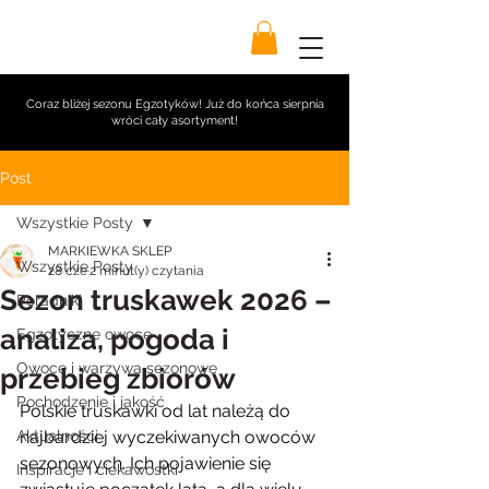
Coraz bliżej sezonu Egzotyków! Już do końca sierpnia
wróci cały asortyment!
Post
Wszystkie Posty
MARKIEWKA SKLEP
Wszystkie Posty
28 cze
2 minut(y) czytania
Sezon truskawek 2026 –
Poradniki
analiza, pogoda i
Egzotyczne owoce
Owoce i warzywa sezonowe
przebieg zbiorów
Pochodzenie i jakość
Polskie truskawki od lat należą do 
Aktualności
najbardziej wyczekiwanych owoców 
sezonowych. Ich pojawienie się 
Inspiracje i ciekawostki