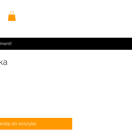
yment!
ka
odaj do koszyka