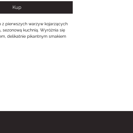
Kup
o z pierwszych warzyw kojarzących 
żą, sezonową kuchnią. Wyróżnia się 
m, delikatnie pikantnym smakiem 
tencją, dzięki czemu od lat jest 
iem do kanapek, sałatek i wielu 
w. Jej charakterystyczny smak 
 delikatniejsze składniki, nadając 
i wyrazistości.
a surowo. Pokrojona w plasterki lub 
prawdza się jako dodatek do twarożku, 
czywa czy wiosennych sałatek. Coraz 
wana jest również jako składnik 
apkowych, chłodników oraz 
k. Dzięki swojej chrupkości 
 się z ogórkiem, szczypiorkiem, 
 świeżymi warzywami.