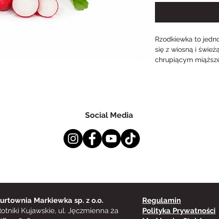
Rzodkiewka to jedn
się z wiosną i świe
chrupiącym miąższe
oraz soczystą konsys
nieodłącznym dodatk
codziennych posiłkó
doskonale przełamuje
potrawom świeżości 
Social Media
Najlepiej smakuje n
ćwiartki świetnie s
jajek, świeżego pie
częściej wykorzysty
domowych past kan
warzywnych przekąse
doskonale komponuje
urtownia Markiewka sp. z o.o.
Regulamin
sałatą oraz innymi
łotniki Kujawskie, ul. Jęczmienna 2a
Polityka Prywatności