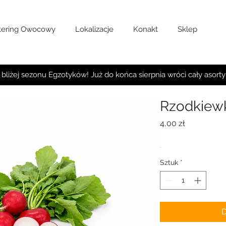
tering Owocowy
Lokalizacje
Konakt
Sklep
 bliżej sezonu Egzotyków! Już do końca sierpnia wróci cały asort
Rzodkiew
Cena
4,00 zł
.
Sztuk
*
D