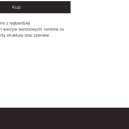
Kup
dno z najbardziej 
h warzyw sezonowych, cenione za 
tą strukturę oraz szerokie 
ni. Polska odmiana wyróżnia się 
wieżymi zielonymi liśćmi oraz 
ią. Dzięki temu doskonale sprawdza 
ycyjnych domowych potrawach, jak i 
sach, w których liczy się świeżość 
k warzyw.
na przygotować na wiele sposobów. 
gotowany, gotowany na parze, 
y lub smażony w panierce. Świetnie 
odatek do dań obiadowych, składnik 
anek, sałatek oraz dań warzywnych. 
rzystywany jest również jako baza 
o ryżu czy pizzy z kalafiorowego 