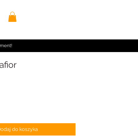
yment!
afior
odaj do koszyka