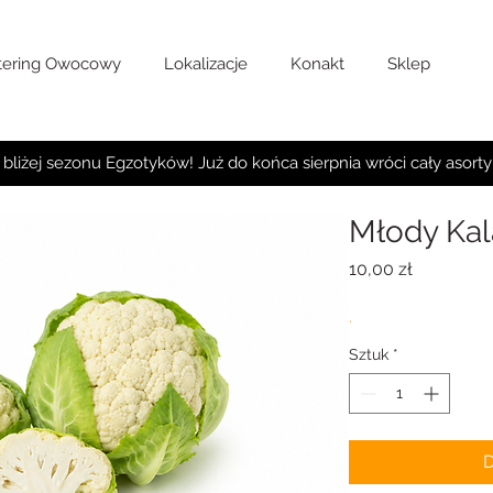
tering Owocowy
Lokalizacje
Konakt
Sklep
 bliżej sezonu Egzotyków! Już do końca sierpnia wróci cały asort
Młody Kal
Cena
10,00 zł
.
Sztuk
*
D