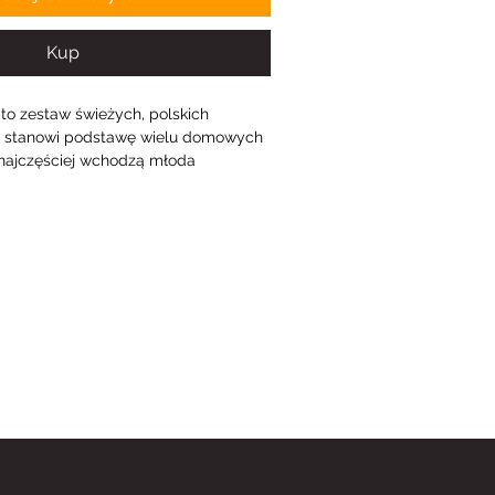
Kup
o zestaw świeżych, polskich 
at stanowi podstawę wielu domowych 
 najczęściej wchodzą młoda 
 seler oraz por, a całość uzupełnia 
b świeży lubczyk. Warzywa wyróżniają 
kiem, intensywnym aromatem oraz 
i czemu doskonale sprawdzają się 
a, jak i przygotowywania lekkich, 
czyzna jest niezastąpiona podczas 
mowych bulionów, rosółów, zup, 
w warzywnych. Świetnie sprawdza 
aza do kremów, dań jednogarnkowych 
rzyw. Młode warzywa mają 
niż ich późniejsze odmiany, dlatego 
ją aromat potraw, nie dominując 