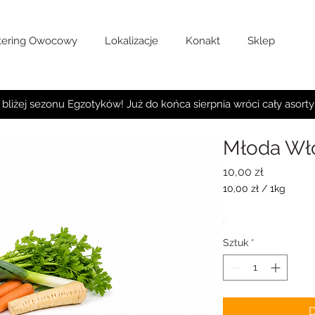
tering Owocowy
Lokalizacje
Konakt
Sklep
 bliżej sezonu Egzotyków! Już do końca sierpnia wróci cały asort
Młoda Wł
Cena
10,00 zł
10,00 zł
/
1kg
10,00 zł
za
.
1
Kilogram
Sztuk
*
D