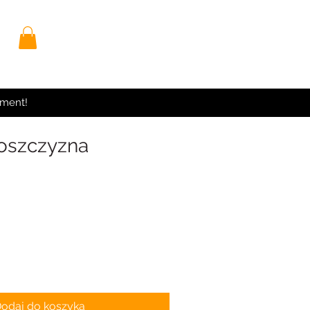
yment!
oszczyzna
odaj do koszyka