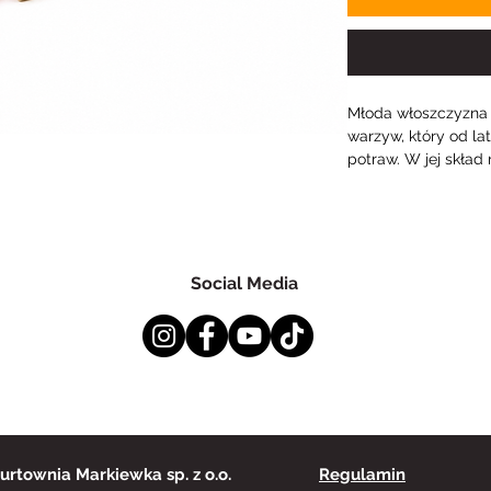
Młoda włoszczyzna t
warzyw, który od l
potraw. W jej skład
marchew, pietruszka,
natka pietruszki lu
się delikatnym sma
soczystością, dzięk
zarówno do gotowani
Social Media
sezonowych dań.
Polska młoda włosz
przygotowywania do
sosów oraz wywaró
się również jako b
oraz duszonych wa
delikatniejszy smak 
urtownia Markiewka sp. z o.o.
Regulamin
doskonale podkreśla