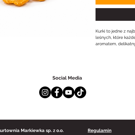
Kurki to jedne z na
leśnych, które każ
aromatem, delikatn
charakterystycznym
lat są symbolem sez
wykorzystywane są z
nowoczesnej kuchni.
się jako składnik so
Social Media
zup oraz dań mięsn
Nasze polskie kurki
starannie selekcjo
temu do klientów tra
zdrowe grzyby o in
opakowanie zawiera
wykorzystania w kuc
urtownia Markiewka sp. z o.o.
Regulamin