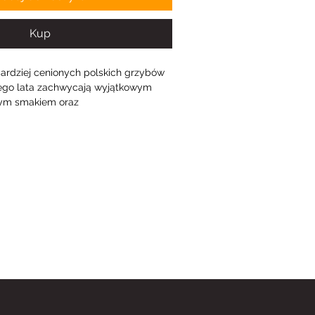
Kup
jbardziej cenionych polskich grzybów 
dego lata zachwycają wyjątkowym 
ym smakiem oraz 
 złocistożółtym kolorem. Od wielu 
onu na grzyby i chętnie 
arówno w tradycyjnej, jak i 
 Świeże kurki doskonale sprawdzają 
sów, makaronów, jajecznicy, risotto, 
ych.
 pochodzą z bieżących zbiorów i są 
nowane przed zapakowaniem. Dzięki 
fiają wyłącznie świeże, jędrne i 
tensywnym aromacie. Każde 
 500 g świeżych kurek gotowych do 
hni.