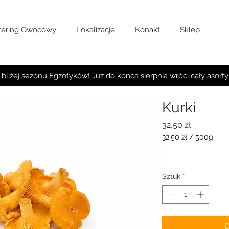
tering Owocowy
Lokalizacje
Konakt
Sklep
 bliżej sezonu Egzotyków! Już do końca sierpnia wróci cały asort
Kurki
Cena
32,50 zł
32,50 zł
/
500g
32,50 zł
za
.
500
Gramów
Sztuk
*
D